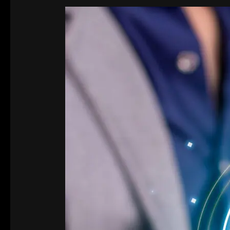
Palvelunestohyökkäys