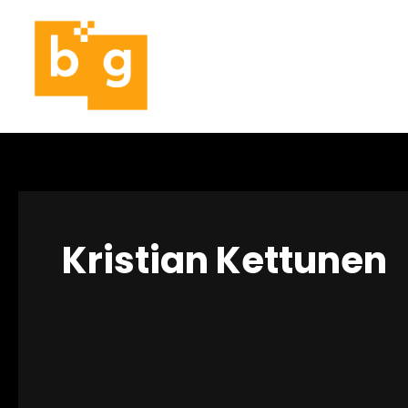
Siirry
sisältöön
Kristian Kettunen