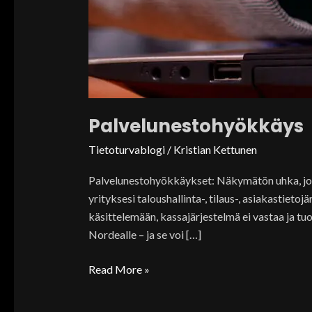
Palvelunestohyökkäys
Tietoturvablogi
/
Kristian Kettunen
Palvelunestohyökkäykset: Näkymätön uhka, joka
yrityksesi taloushallinta-, tilaus-, asiakastiet
käsittelemään, kassajärjestelmä ei vastaa ja tuot
Nordealle – ja se voi […]
Read More »